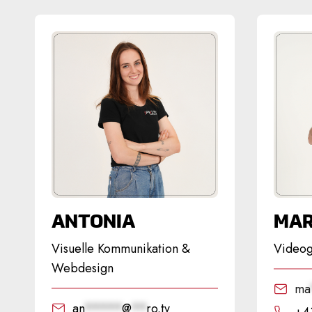
ANTONIA
MA
Visuelle Kommunikation &
Videog
Webdesign
ma
an
*****
@
**
ro.tv