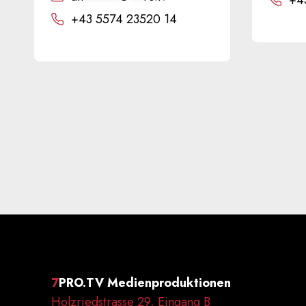
+4
+43 5574 23520 14
7
PRO.TV Medienproduktionen
Holzriedstrasse 29, Eingang B