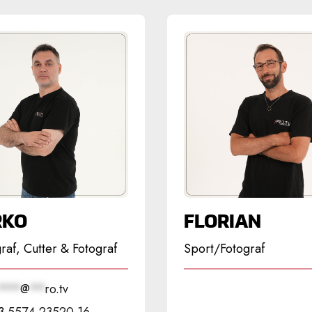
RKO
FLORIAN
raf, Cutter & Fotograf
Sport/Fotograf
***
@
**
ro.tv