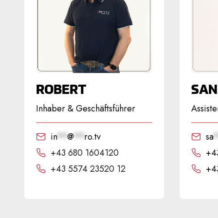
ROBERT
SAN
Inhaber & Geschäftsführer
Assiste
in
**
@
**
ro.tv
sa
+43 680 1604120
+4
+43
5574 23520 12
+4