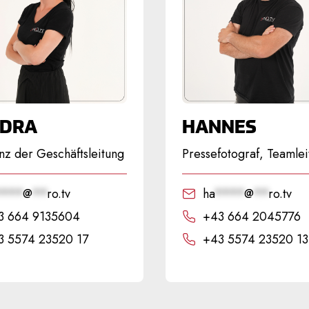
DRA
HANNES
nz der Geschäftsleitung
Pressefotograf, Teamlei
****
@
**
ro.tv
ha
****
@
**
ro.tv
3 664 9135604
+43 664 2045776
3 5574 23520 17
+43 5574 23520 13