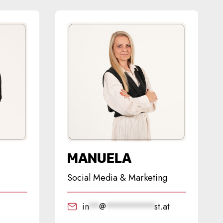
MANUELA
Social Media & Marketing
in
**
@
*********
st.at