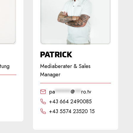
PATRICK
tung
Mediaberater & Sales
Manager
pa
*****
@
**
ro.tv
+43 664 2490085
+43 5574 23520 15